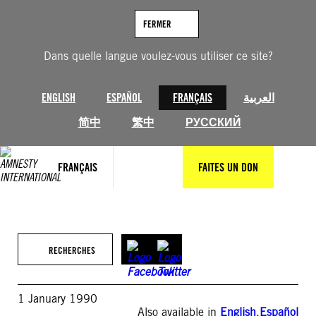
Aller
au
FERMER
contenu
Dans quelle langue voulez-vous utiliser ce site?
ENGLISH
ESPAÑOL
FRANÇAIS
العربية
简中
繁中
РУССКИЙ
FRANÇAIS
FAITES UN DON
RECHERCHES
1 January 1990
Also available in
English
,
Español