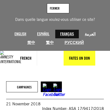
Aller
au
FERMER
contenu
Dans quelle langue voulez-vous utiliser ce site?
ENGLISH
ESPAÑOL
FRANÇAIS
العربية
简中
繁中
РУССКИЙ
FRENCH
FAITES UN DON
CAMPAGNES
21 November 2018
Index Number: ASA 17/9417/2018