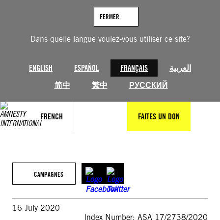
Aller
au
FERMER
contenu
Dans quelle langue voulez-vous utiliser ce site?
ENGLISH
ESPAÑOL
FRANÇAIS
العربية
简中
繁中
РУССКИЙ
FRENCH
FAITES UN DON
CAMPAGNES
16 July 2020
Index Number: ASA 17/2738/2020