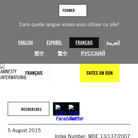
Aller
au
FERMER
contenu
Dans quelle langue voulez-vous utiliser ce site?
ENGLISH
ESPAÑOL
FRANÇAIS
العربية
简中
繁中
РУССКИЙ
FRANÇAIS
FAITES UN DON
RECHERCHES
5 August 2015
Index Number: MDE 13/137/2007