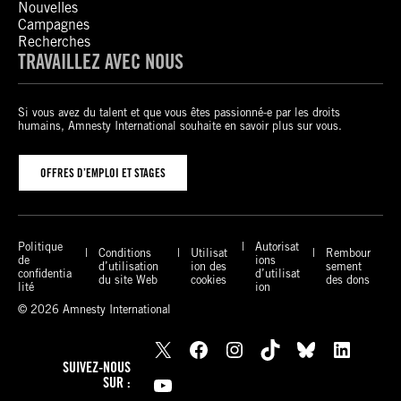
Nouvelles
Campagnes
Recherches
TRAVAILLEZ AVEC NOUS
Si vous avez du talent et que vous êtes passionné-e par les droits
humains, Amnesty International souhaite en savoir plus sur vous.
OFFRES D’EMPLOI ET STAGES
Politique
Autorisat
Conditions
Utilisat
Rembour
de
ions
d’utilisation
ion des
sement
confidentia
d’utilisat
du site Web
cookies
des dons
lité
ion
© 2026 Amnesty International
X
Facebook
Instagram
TikTok
Bluesky
LinkedIn
SUIVEZ-NOUS
YouTube
SUR :