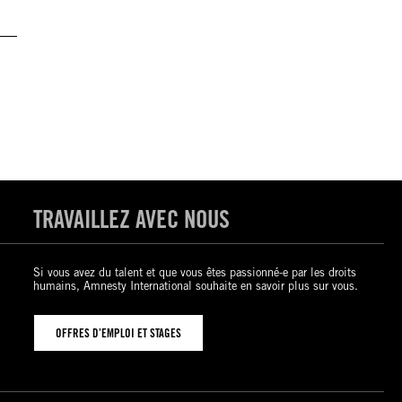
TRAVAILLEZ AVEC NOUS
Si vous avez du talent et que vous êtes passionné-e par les droits
humains, Amnesty International souhaite en savoir plus sur vous.
OFFRES D’EMPLOI ET STAGES