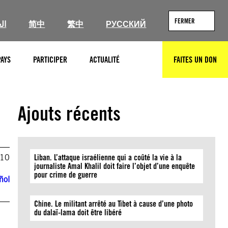
FERMER
ال
简中
繁中
РУССКИЙ
PAYS
PARTICIPER
ACTUALITÉ
FAITES UN DON
RECHERCHER
Ajouts récents
010
Liban. L’attaque israélienne qui a coûté la vie à la
journaliste Amal Khalil doit faire l’objet d’une enquête
pour crime de guerre
ñol
Chine. Le militant arrêté au Tibet à cause d’une photo
du dalaï-lama doit être libéré