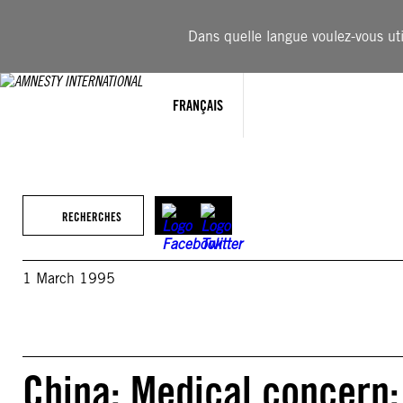
Aller
au
Dans quelle langue voulez-vous util
contenu
FRANÇAIS
RECHERCHES
1 March 1995
China: Medical concern: