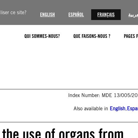
iser ce site?
ENGLISH
ESPAÑOL
FRANÇAIS
عربية
QUI SOMMES-NOUS?
QUE FAISONS-NOUS ?
PAGES 
Index Number: MDE 13/005/2
Also available in
English
,
Espa
 the use of organs from