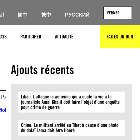
FERMER
ال
简中
繁中
РУССКИЙ
PAYS
PARTICIPER
ACTUALITÉ
FAITES UN DON
RECHERCHER
Ajouts récents
015
Liban. L’attaque israélienne qui a coûté la vie à la
journaliste Amal Khalil doit faire l’objet d’une enquête
pour crime de guerre
ñol
Chine. Le militant arrêté au Tibet à cause d’une photo
du dalaï-lama doit être libéré