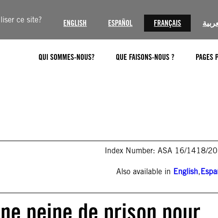
iser ce site?
ENGLISH
ESPAÑOL
FRANÇAIS
عربية
QUI SOMMES-NOUS?
QUE FAISONS-NOUS ?
PAGES 
Index Number: ASA 16/1418/2
Also available in
English
,
Espa
e peine de prison pour