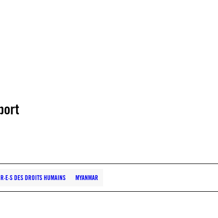
port
UR·E·S DES DROITS HUMAINS
MYANMAR