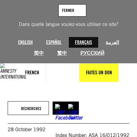
Aller
au
FERMER
contenu
Dans quelle langue voulez-vous utiliser ce site?
ENGLISH
ESPAÑOL
FRANÇAIS
العربية
简中
繁中
РУССКИЙ
FRENCH
FAITES UN DON
RECHERCHES
28 October 1992
Index Number: ASA 16/012/1992