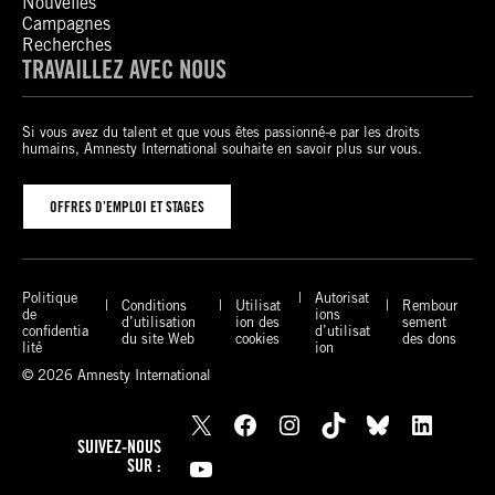
Nouvelles
Campagnes
Recherches
TRAVAILLEZ AVEC NOUS
Si vous avez du talent et que vous êtes passionné-e par les droits
humains, Amnesty International souhaite en savoir plus sur vous.
OFFRES D’EMPLOI ET STAGES
Politique
Autorisat
Conditions
Utilisat
Rembour
de
ions
d’utilisation
ion des
sement
confidentia
d’utilisat
du site Web
cookies
des dons
lité
ion
© 2026 Amnesty International
X
Facebook
Instagram
TikTok
Bluesky
LinkedIn
SUIVEZ-NOUS
YouTube
SUR :