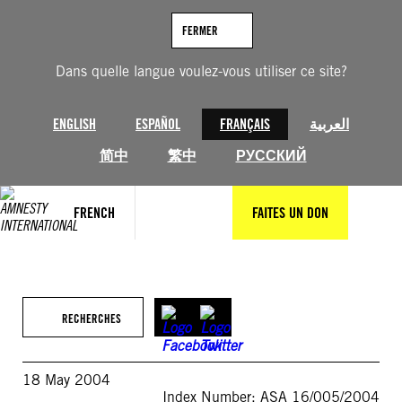
Aller
au
FERMER
contenu
Dans quelle langue voulez-vous utiliser ce site?
ENGLISH
ESPAÑOL
FRANÇAIS
العربية
简中
繁中
РУССКИЙ
FRENCH
FAITES UN DON
RECHERCHES
18 May 2004
Index Number: ASA 16/005/2004