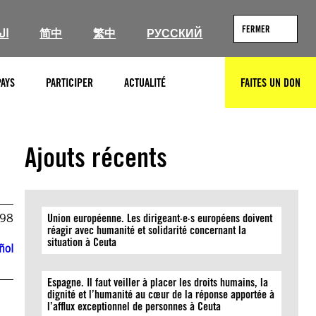
FERMER
ال
简中
繁中
РУССКИЙ
PAYS
PARTICIPER
ACTUALITÉ
FAITES UN DON
RECHERCHER
Ajouts récents
998
Union européenne. Les dirigeant·e·s européens doivent
réagir avec humanité et solidarité concernant la
situation à Ceuta
ñol
Espagne. Il faut veiller à placer les droits humains, la
dignité et l’humanité au cœur de la réponse apportée à
l’afflux exceptionnel de personnes à Ceuta