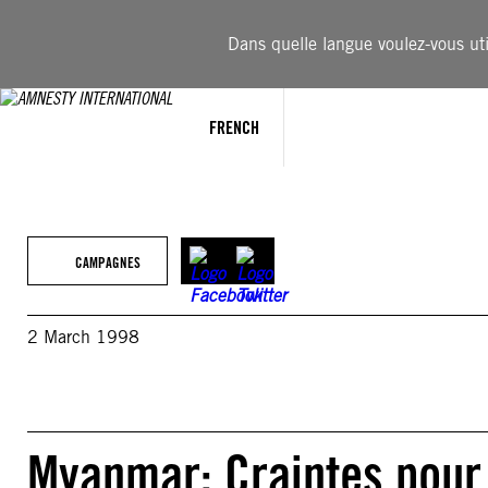
Aller
au
Dans quelle langue voulez-vous util
contenu
FRENCH
CAMPAGNES
2 March 1998
Myanmar: Craintes pour 