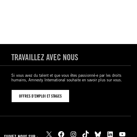
TRAVAILLEZ AVEC NOUS
Si vous avez du talent et que vous êtes passionné-e par les droits
humains, Amnesty International souhaite en savoir plus sur vous.
OFFRES D’EMPLOI ET STAGES
X
Facebook
Instagram
TikTok
Bluesky
LinkedIn
YouTube
SUIVEZ-NOUS SUR :