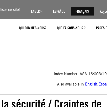
iser ce site?
ENGLISH
ESPAÑOL
FRANÇAIS
عربية
QUI SOMMES-NOUS?
QUE FAISONS-NOUS ?
PAGES 
Index Number: ASA 16/003/1
Also available in
English
,
Espa
la sécurité / Craintes de