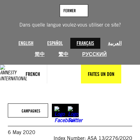
Aller
au
FERMER
contenu
Dans quelle langue voulez-vous utiliser ce site?
ENGLISH
ESPAÑOL
FRANÇAIS
العربية
简中
繁中
РУССКИЙ
FRENCH
FAITES UN DON
CAMPAGNES
6 May 2020
Index Number: ASA 13/2276/2020