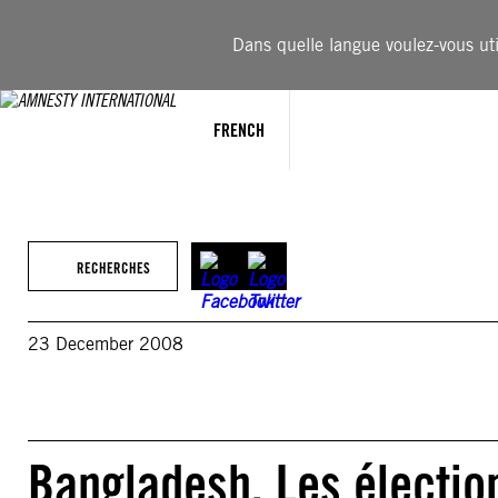
Aller
au
Dans quelle langue voulez-vous util
contenu
FRENCH
RECHERCHES
23 December 2008
Bangladesh. Les élection