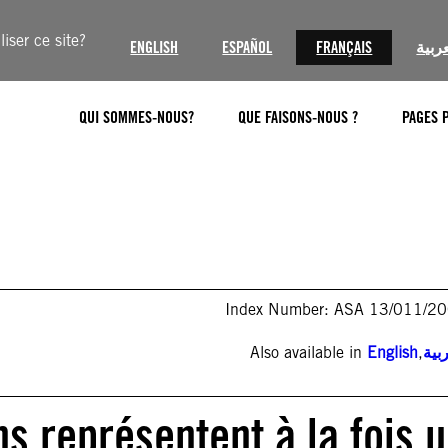
iser ce site?
ENGLISH
ESPAÑOL
FRANÇAIS
عربية
QUI SOMMES-NOUS?
QUE FAISONS-NOUS ?
PAGES 
Index Number: ASA 13/011/2
Also available in
English
,
بية
s représentent à la fois 