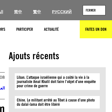
FERMER
ال
简中
繁中
РУССКИЙ
PAYS
PARTICIPER
ACTUALITÉ
FAITES UN DON
RECHERCHER
Ajouts récents
008
Liban. L’attaque israélienne qui a coûté la vie à la
journaliste Amal Khalil doit faire l’objet d’une enquête
pour crime de guerre
العر
Chine. Le militant arrêté au Tibet à cause d’une photo
un
du dalaï-lama doit être libéré