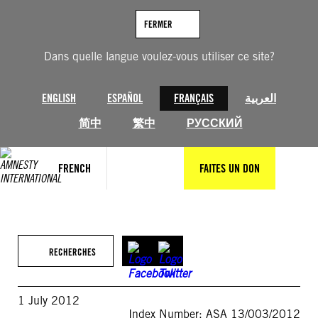
Aller
au
FERMER
contenu
Dans quelle langue voulez-vous utiliser ce site?
ENGLISH
ESPAÑOL
FRANÇAIS
العربية
简中
繁中
РУССКИЙ
FRENCH
FAITES UN DON
RECHERCHES
1 July 2012
Index Number: ASA 13/003/2012