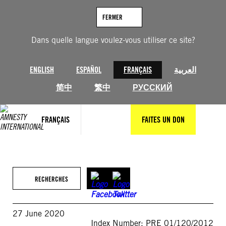
Aller
au
FERMER
contenu
Dans quelle langue voulez-vous utiliser ce site?
ENGLISH
ESPAÑOL
FRANÇAIS
العربية
简中
繁中
РУССКИЙ
FRANÇAIS
FAITES UN DON
RECHERCHES
27 June 2020
Index Number: PRE 01/120/2012