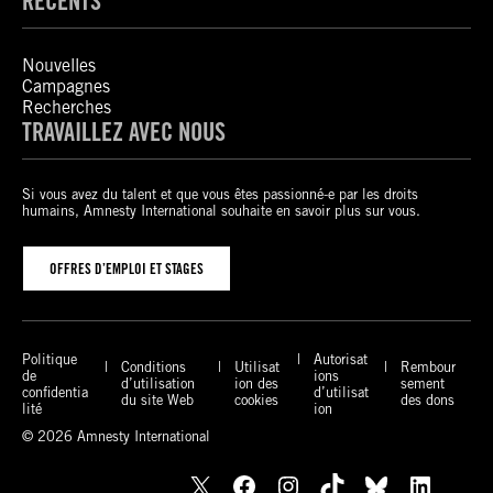
RÉCENTS
Nouvelles
Campagnes
Recherches
TRAVAILLEZ AVEC NOUS
Si vous avez du talent et que vous êtes passionné-e par les droits
humains, Amnesty International souhaite en savoir plus sur vous.
OFFRES D’EMPLOI ET STAGES
Politique
Autorisat
Conditions
Utilisat
Rembour
de
ions
d’utilisation
ion des
sement
confidentia
d’utilisat
du site Web
cookies
des dons
lité
ion
© 2026 Amnesty International
X
Facebook
Instagram
TikTok
Bluesky
LinkedIn