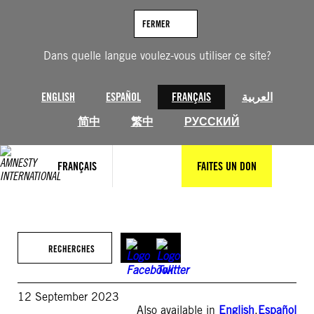
Aller
au
FERMER
contenu
Dans quelle langue voulez-vous utiliser ce site?
ENGLISH
ESPAÑOL
FRANÇAIS
العربية
简中
繁中
РУССКИЙ
FRANÇAIS
FAITES UN DON
RECHERCHES
12 September 2023
Also available in
English
,
Español