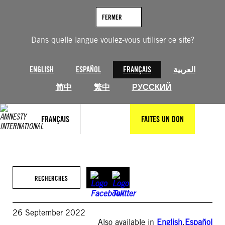
Aller
au
FERMER
contenu
Dans quelle langue voulez-vous utiliser ce site?
ENGLISH
ESPAÑOL
FRANÇAIS
العربية
简中
繁中
РУССКИЙ
FRANÇAIS
FAITES UN DON
RECHERCHES
26 September 2022
Also available in
English
,
Español