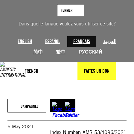
Aller
au
FERMER
contenu
Dans quelle langue voulez-vous utiliser ce site?
ENGLISH
ESPAÑOL
FRANÇAIS
العربية
简中
繁中
РУССКИЙ
FRENCH
FAITES UN DON
CAMPAGNES
6 May 2021
Index Number: AMR 53/4096/2021