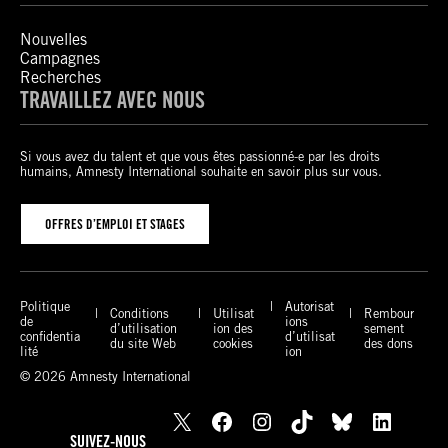
Nouvelles
Campagnes
Recherches
TRAVAILLEZ AVEC NOUS
Si vous avez du talent et que vous êtes passionné-e par les droits
humains, Amnesty International souhaite en savoir plus sur vous.
OFFRES D’EMPLOI ET STAGES
Politique
Autorisat
Conditions
Utilisat
Rembour
de
ions
d’utilisation
ion des
sement
confidentia
d’utilisat
du site Web
cookies
des dons
lité
ion
© 2026 Amnesty International
X
Facebook
Instagram
TikTok
Bluesky
LinkedIn
SUIVEZ-NOUS