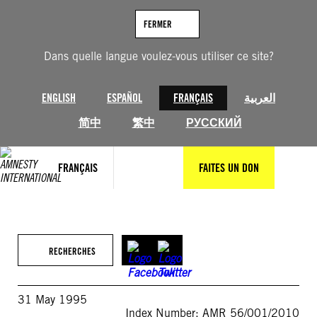
Aller
au
FERMER
contenu
Dans quelle langue voulez-vous utiliser ce site?
ENGLISH
ESPAÑOL
FRANÇAIS
العربية
简中
繁中
РУССКИЙ
FRANÇAIS
FAITES UN DON
RECHERCHES
31 May 1995
Index Number: AMR 56/001/2010