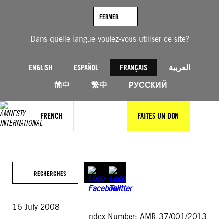
Aller
au
FERMER
contenu
Dans quelle langue voulez-vous utiliser ce site?
ENGLISH
ESPAÑOL
FRANÇAIS
العربية
简中
繁中
РУССКИЙ
FRENCH
FAITES UN DON
RECHERCHES
16 July 2008
Index Number: AMR 37/001/2013