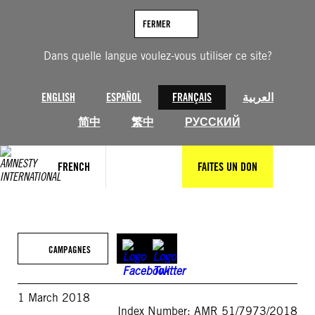
Aller
au
FERMER
contenu
Dans quelle langue voulez-vous utiliser ce site?
ENGLISH
ESPAÑOL
FRANÇAIS
العربية
简中
繁中
РУССКИЙ
FRENCH
FAITES UN DON
CAMPAGNES
1 March 2018
Index Number: AMR 51/7973/2018