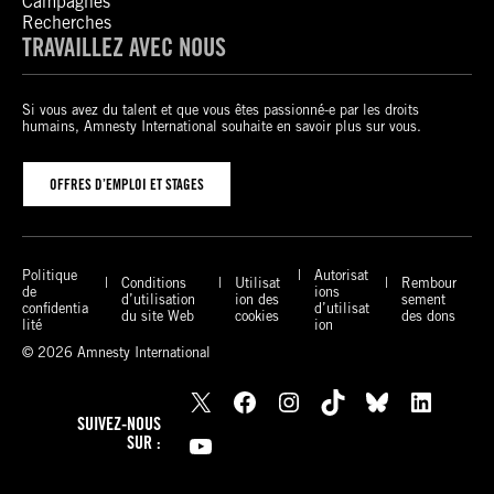
Campagnes
Recherches
TRAVAILLEZ AVEC NOUS
Si vous avez du talent et que vous êtes passionné-e par les droits
humains, Amnesty International souhaite en savoir plus sur vous.
OFFRES D’EMPLOI ET STAGES
Politique
Autorisat
Conditions
Utilisat
Rembour
de
ions
d’utilisation
ion des
sement
confidentia
d’utilisat
du site Web
cookies
des dons
lité
ion
© 2026 Amnesty International
X
Facebook
Instagram
TikTok
Bluesky
LinkedIn
SUIVEZ-NOUS
YouTube
SUR :