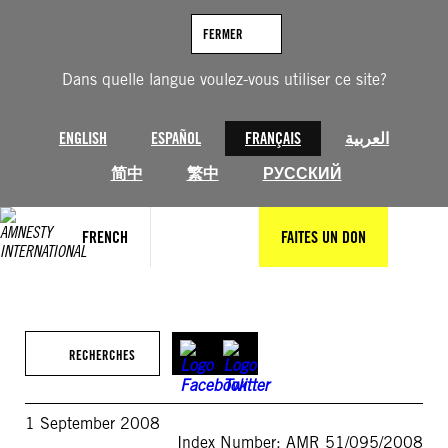
Aller
au
FERMER
contenu
Dans quelle langue voulez-vous utiliser ce site?
ENGLISH
ESPAÑOL
FRANÇAIS
العربية
简中
繁中
РУССКИЙ
FRENCH
FAITES UN DON
RECHERCHES
1 September 2008
Index Number: AMR 51/095/2008