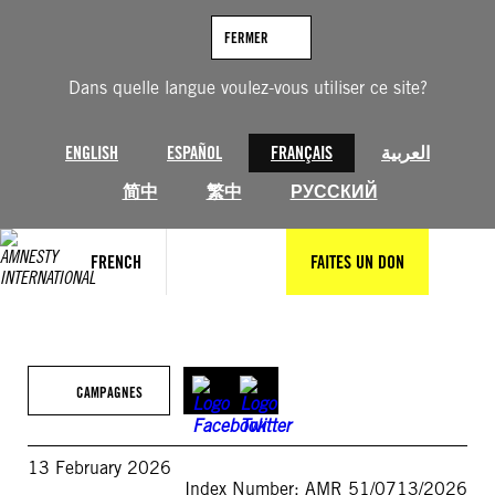
Aller
au
FERMER
contenu
Dans quelle langue voulez-vous utiliser ce site?
ENGLISH
ESPAÑOL
FRANÇAIS
العربية
简中
繁中
РУССКИЙ
FRENCH
FAITES UN DON
CAMPAGNES
13 February 2026
Index Number: AMR 51/0713/2026