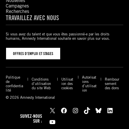
Nouvelles
Campagnes
Recherches
TRAVAILLEZ AVEC NOUS
Si vous avez du talent et que vous êtes passionné-e par les droits
humains, Amnesty International souhaite en savoir plus sur vous.
OFFRES D’EMPLOI ET STAGES
Politique
Autorisat
Conditions
Utilisat
Rembour
de
ions
d’utilisation
ion des
sement
confidentia
d’utilisat
du site Web
cookies
des dons
lité
ion
© 2026 Amnesty International
X
Facebook
Instagram
TikTok
Bluesky
LinkedIn
SUIVEZ-NOUS
YouTube
SUR :