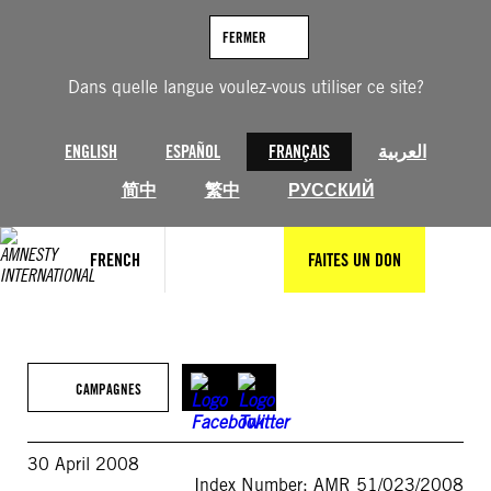
Aller
au
FERMER
contenu
Dans quelle langue voulez-vous utiliser ce site?
ENGLISH
ESPAÑOL
FRANÇAIS
العربية
简中
繁中
РУССКИЙ
FRENCH
FAITES UN DON
CAMPAGNES
30 April 2008
Index Number: AMR 51/023/2008