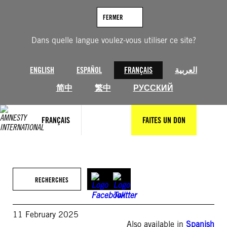
Aller
au
FERMER
contenu
Dans quelle langue voulez-vous utiliser ce site?
ENGLISH
ESPAÑOL
FRANÇAIS
العربية
简中
繁中
РУССКИЙ
FRANÇAIS
FAITES UN DON
RECHERCHES
11 February 2025
Also available in
Spanish