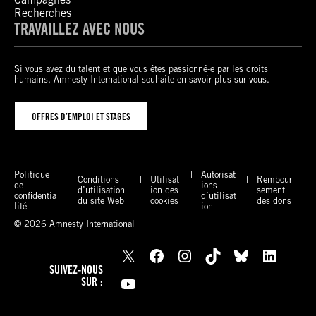
Recherches
TRAVAILLEZ AVEC NOUS
Si vous avez du talent et que vous êtes passionné-e par les droits
humains, Amnesty International souhaite en savoir plus sur vous.
OFFRES D’EMPLOI ET STAGES
Politique
Autorisat
Conditions
Utilisat
Rembour
de
ions
d’utilisation
ion des
sement
confidentia
d’utilisat
du site Web
cookies
des dons
lité
ion
© 2026 Amnesty International
X
Facebook
Instagram
TikTok
Bluesky
LinkedIn
SUIVEZ-NOUS
YouTube
SUR :