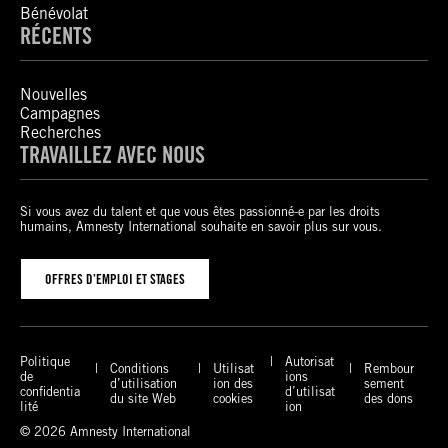
Bénévolat
RÉCENTS
Nouvelles
Campagnes
Recherches
TRAVAILLEZ AVEC NOUS
Si vous avez du talent et que vous êtes passionné-e par les droits
humains, Amnesty International souhaite en savoir plus sur vous.
OFFRES D’EMPLOI ET STAGES
Politique
Autorisat
Conditions
Utilisat
Rembour
de
ions
d’utilisation
ion des
sement
confidentia
d’utilisat
du site Web
cookies
des dons
lité
ion
© 2026 Amnesty International