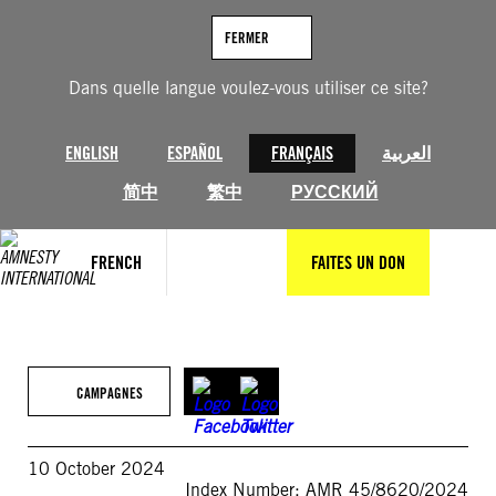
Aller
au
FERMER
contenu
Dans quelle langue voulez-vous utiliser ce site?
ENGLISH
ESPAÑOL
FRANÇAIS
العربية
简中
繁中
РУССКИЙ
FRENCH
FAITES UN DON
CAMPAGNES
10 October 2024
Index Number: AMR 45/8620/2024