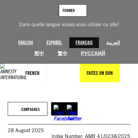
Aller
au
FERMER
contenu
Dans quelle langue voulez-vous utiliser ce site?
ENGLISH
ESPAÑOL
FRANÇAIS
العربية
简中
繁中
РУССКИЙ
FRENCH
FAITES UN DON
CAMPAGNES
28 August 2025
Index Number: AMR 41/0238/2025