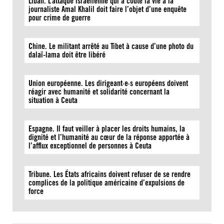
Liban. L’attaque israélienne qui a coûté la vie à la
journaliste Amal Khalil doit faire l’objet d’une enquête
pour crime de guerre
Chine. Le militant arrêté au Tibet à cause d’une photo du
dalaï-lama doit être libéré
Union européenne. Les dirigeant·e·s européens doivent
réagir avec humanité et solidarité concernant la
situation à Ceuta
Espagne. Il faut veiller à placer les droits humains, la
dignité et l’humanité au cœur de la réponse apportée à
l’afflux exceptionnel de personnes à Ceuta
Tribune. Les États africains doivent refuser de se rendre
complices de la politique américaine d’expulsions de
force