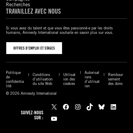
Recherches
TRAVAILLEZ AVEC NOUS
Si vous avez du talent et que vous êtes passionné-e par les droits
humains, Amnesty International souhaite en savoir plus sur vous.
OFFRES D’EMPLOI ET STAGES
Politique
Autorisat
Conditions
Utilisat
Rembour
de
ions
d’utilisation
ion des
sement
confidentia
d’utilisat
du site Web
cookies
des dons
lité
ion
© 2026 Amnesty International
X
Facebook
Instagram
TikTok
Bluesky
LinkedIn
SUIVEZ-NOUS
YouTube
SUR :