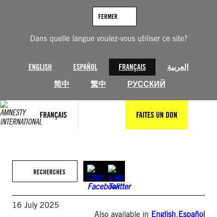
Aller
au
FERMER
contenu
Dans quelle langue voulez-vous utiliser ce site?
ENGLISH
ESPAÑOL
FRANÇAIS
العربية
简中
繁中
РУССКИЙ
FRANÇAIS
FAITES UN DON
RECHERCHES
16 July 2025
Also available in
English
,
Español