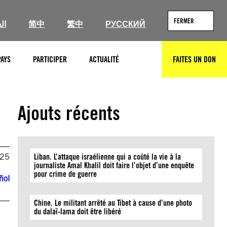
FERMER
ال
简中
繁中
РУССКИЙ
PAYS
PARTICIPER
ACTUALITÉ
FAITES UN DON
RECHERCHER
Ajouts récents
025
Liban. L’attaque israélienne qui a coûté la vie à la
journaliste Amal Khalil doit faire l’objet d’une enquête
pour crime de guerre
ñol
Chine. Le militant arrêté au Tibet à cause d’une photo
du dalaï-lama doit être libéré