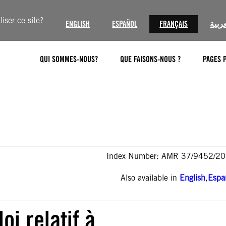
iser ce site?
ENGLISH
ESPAÑOL
FRANÇAIS
عربية
QUI SOMMES-NOUS?
QUE FAISONS-NOUS ?
PAGES 
Index Number: AMR 37/9452/2
Also available in
English
,
Espa
oi relatif à