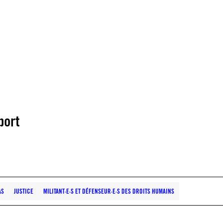
port
AS
JUSTICE
MILITANT·E·S ET DÉFENSEUR·E·S DES DROITS HUMAINS