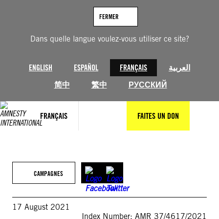
Aller
au
FERMER
contenu
Dans quelle langue voulez-vous utiliser ce site?
ENGLISH
ESPAÑOL
FRANÇAIS
العربية
简中
繁中
РУССКИЙ
FRANÇAIS
FAITES UN DON
CAMPAGNES
17 August 2021
Index Number: AMR 37/4617/2021