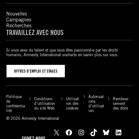
Nouvelles
Campagnes
Recherches
TRAVAILLEZ AVEC NOUS
Si vous avez du talent et que vous êtes passionné-e par les droits
humains, Amnesty International souhaite en savoir plus sur vous.
OFFRES D’EMPLOI ET STAGES
Politique
Autorisat
Conditions
Utilisat
Rembour
de
ions
d’utilisation
ion des
sement
confidentia
d’utilisat
du site Web
cookies
des dons
lité
ion
© 2026 Amnesty International
X
Facebook
Instagram
TikTok
Bluesky
LinkedIn
SUIVEZ-NOUS