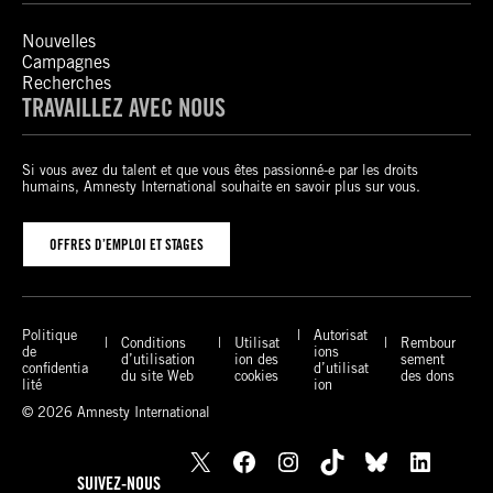
Nouvelles
Campagnes
Recherches
TRAVAILLEZ AVEC NOUS
Si vous avez du talent et que vous êtes passionné-e par les droits
humains, Amnesty International souhaite en savoir plus sur vous.
OFFRES D’EMPLOI ET STAGES
Politique
Autorisat
Conditions
Utilisat
Rembour
de
ions
d’utilisation
ion des
sement
confidentia
d’utilisat
du site Web
cookies
des dons
lité
ion
© 2026 Amnesty International
X
Facebook
Instagram
TikTok
Bluesky
LinkedIn
SUIVEZ-NOUS