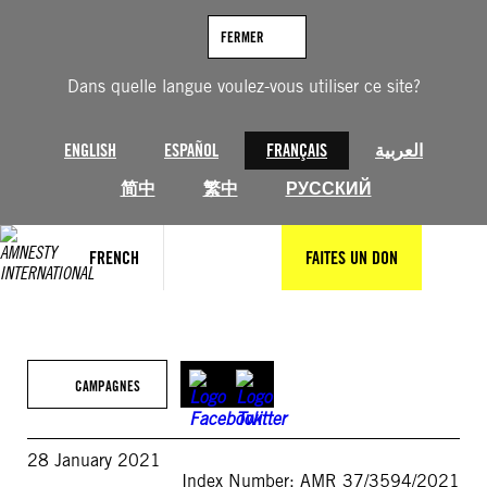
Aller
au
FERMER
contenu
Dans quelle langue voulez-vous utiliser ce site?
ENGLISH
ESPAÑOL
FRANÇAIS
العربية
简中
繁中
РУССКИЙ
FRENCH
FAITES UN DON
CAMPAGNES
28 January 2021
Index Number: AMR 37/3594/2021