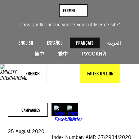
Aller
au
FERMER
contenu
Dans quelle langue voulez-vous utiliser ce site?
ENGLISH
ESPAÑOL
FRANÇAIS
العربية
简中
繁中
РУССКИЙ
FRENCH
FAITES UN DON
CAMPAGNES
25 August 2020
Index Number: AMR 37/2934/2020