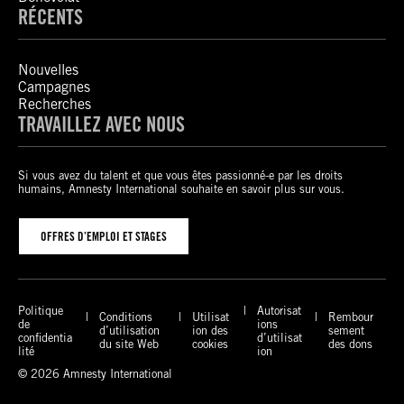
RÉCENTS
Nouvelles
Campagnes
Recherches
TRAVAILLEZ AVEC NOUS
Si vous avez du talent et que vous êtes passionné-e par les droits
humains, Amnesty International souhaite en savoir plus sur vous.
OFFRES D’EMPLOI ET STAGES
Politique
Autorisat
Conditions
Utilisat
Rembour
de
ions
d’utilisation
ion des
sement
confidentia
d’utilisat
du site Web
cookies
des dons
lité
ion
© 2026 Amnesty International