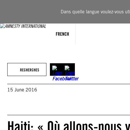
Aller
au
Dans quelle langue voulez-vous util
contenu
FRENCH
RECHERCHES
15 June 2016
Haiti: « Où allons-nous 