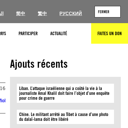
FERMER
ال
简中
繁中
РУССКИЙ
PAYS
PARTICIPER
ACTUALITÉ
FAITES UN DON
RECHERCHER
Ajouts récents
016
Liban. L’attaque israélienne qui a coûté la vie à la
journaliste Amal Khalil doit faire l’objet d’une enquête
pour crime de guerre
ñol
Chine. Le militant arrêté au Tibet à cause d’une photo
du dalaï-lama doit être libéré