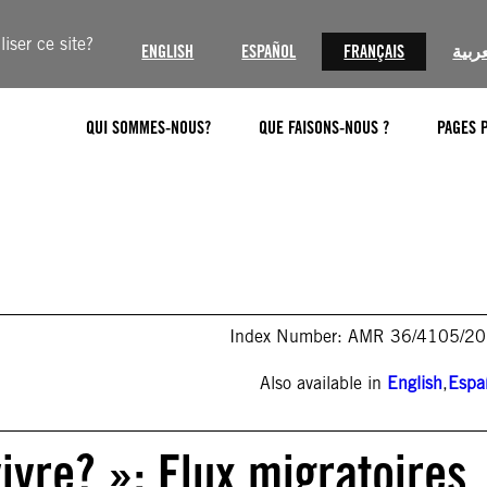
iser ce site?
ENGLISH
ESPAÑOL
FRANÇAIS
عربية
QUI SOMMES-NOUS?
QUE FAISONS-NOUS ?
PAGES 
Index Number: AMR 36/4105/2
Also available in
English
,
Espa
vivre? »: Flux migratoires