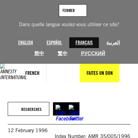
Aller
au
FERMER
contenu
Dans quelle langue voulez-vous utiliser ce site?
ENGLISH
ESPAÑOL
FRANÇAIS
العربية
简中
繁中
РУССКИЙ
FRENCH
FAITES UN DON
RECHERCHES
12 February 1996
Index Number: AMR 35/005/1996