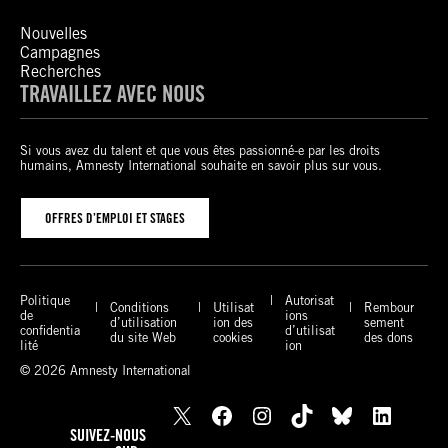
Nouvelles
Campagnes
Recherches
TRAVAILLEZ AVEC NOUS
Si vous avez du talent et que vous êtes passionné-e par les droits
humains, Amnesty International souhaite en savoir plus sur vous.
OFFRES D’EMPLOI ET STAGES
Politique
Autorisat
Conditions
Utilisat
Rembour
de
ions
d’utilisation
ion des
sement
confidentia
d’utilisat
du site Web
cookies
des dons
lité
ion
© 2026 Amnesty International
X
Facebook
Instagram
TikTok
Bluesky
LinkedIn
SUIVEZ-NOUS