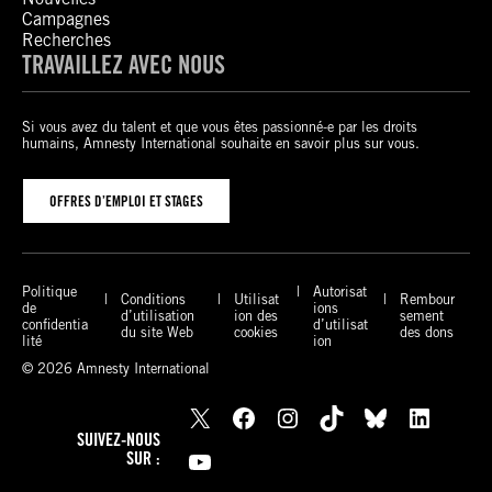
Campagnes
Recherches
TRAVAILLEZ AVEC NOUS
Si vous avez du talent et que vous êtes passionné-e par les droits
humains, Amnesty International souhaite en savoir plus sur vous.
OFFRES D’EMPLOI ET STAGES
Politique
Autorisat
Conditions
Utilisat
Rembour
de
ions
d’utilisation
ion des
sement
confidentia
d’utilisat
du site Web
cookies
des dons
lité
ion
© 2026 Amnesty International
X
Facebook
Instagram
TikTok
Bluesky
LinkedIn
SUIVEZ-NOUS
YouTube
SUR :