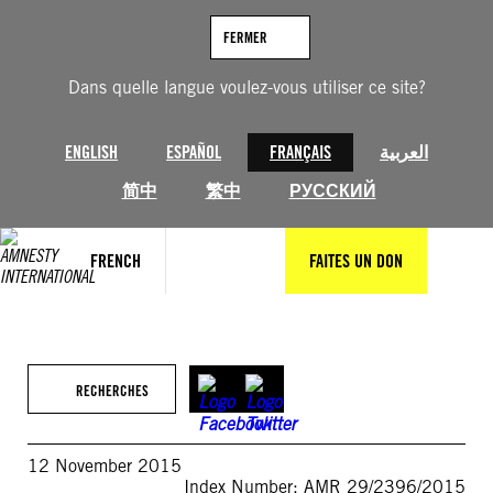
Aller
au
FERMER
contenu
Dans quelle langue voulez-vous utiliser ce site?
ENGLISH
ESPAÑOL
FRANÇAIS
العربية
简中
繁中
РУССКИЙ
FRENCH
FAITES UN DON
RECHERCHES
12 November 2015
Index Number: AMR 29/2396/2015