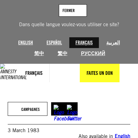
Aller
au
FERMER
contenu
Dans quelle langue voulez-vous utiliser ce site?
ENGLISH
ESPAÑOL
FRANÇAIS
العربية
简中
繁中
РУССКИЙ
FRANÇAIS
FAITES UN DON
CAMPAGNES
3 March 1983
Also available in
English