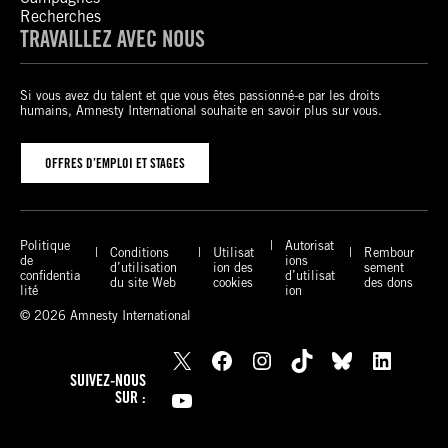
Recherches
TRAVAILLEZ AVEC NOUS
Si vous avez du talent et que vous êtes passionné-e par les droits
humains, Amnesty International souhaite en savoir plus sur vous.
OFFRES D’EMPLOI ET STAGES
Politique
Autorisat
Conditions
Utilisat
Rembour
de
ions
d’utilisation
ion des
sement
confidentia
d’utilisat
du site Web
cookies
des dons
lité
ion
© 2026 Amnesty International
X
Facebook
Instagram
TikTok
Bluesky
LinkedIn
SUIVEZ-NOUS
YouTube
SUR :