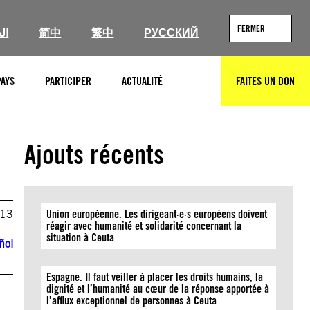
FERMER
ال
简中
繁中
РУССКИЙ
PAYS
PARTICIPER
ACTUALITÉ
FAITES UN DON
RECHERCHER
Ajouts récents
013
Union européenne. Les dirigeant·e·s européens doivent
réagir avec humanité et solidarité concernant la
situation à Ceuta
ñol
Espagne. Il faut veiller à placer les droits humains, la
dignité et l’humanité au cœur de la réponse apportée à
l’afflux exceptionnel de personnes à Ceuta