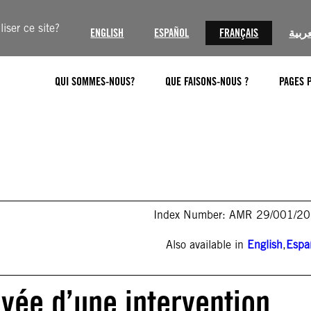
iser ce site?
ENGLISH
ESPAÑOL
FRANÇAIS
عربية
QUI SOMMES-NOUS?
QUE FAISONS-NOUS ?
PAGES 
Index Number: AMR 29/001/2
Also available in
English
,
Espa
vée d’une intervention