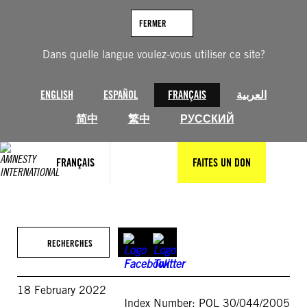
Aller
au
FERMER
contenu
Dans quelle langue voulez-vous utiliser ce site?
ENGLISH
ESPAÑOL
FRANÇAIS
العربية
简中
繁中
РУССКИЙ
FRANÇAIS
FAITES UN DON
RECHERCHES
18 February 2022
Index Number: POL 30/044/2005