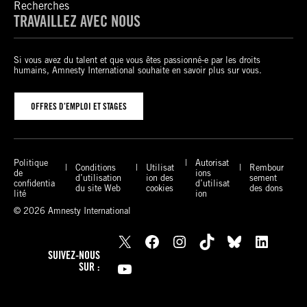
Recherches
TRAVAILLEZ AVEC NOUS
Si vous avez du talent et que vous êtes passionné-e par les droits
humains, Amnesty International souhaite en savoir plus sur vous.
OFFRES D’EMPLOI ET STAGES
Politique
Autorisat
Conditions
Utilisat
Rembour
de
ions
d’utilisation
ion des
sement
confidentia
d’utilisat
du site Web
cookies
des dons
lité
ion
© 2026 Amnesty International
X
Facebook
Instagram
TikTok
Bluesky
LinkedIn
SUIVEZ-NOUS
YouTube
SUR :