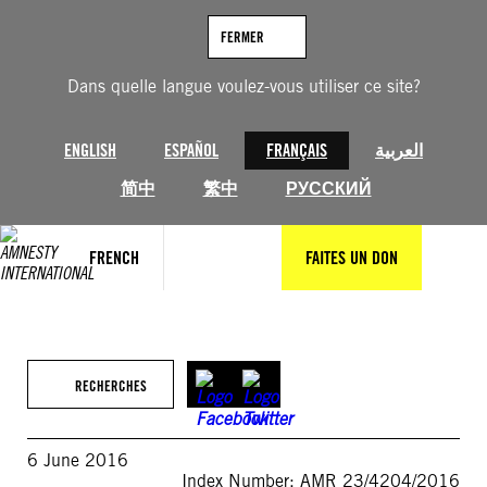
Aller
au
FERMER
contenu
Dans quelle langue voulez-vous utiliser ce site?
ENGLISH
ESPAÑOL
FRANÇAIS
العربية
简中
繁中
РУССКИЙ
FRENCH
FAITES UN DON
RECHERCHES
6 June 2016
Index Number: AMR 23/4204/2016