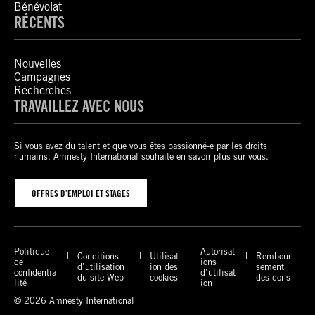
Bénévolat
RÉCENTS
Nouvelles
Campagnes
Recherches
TRAVAILLEZ AVEC NOUS
Si vous avez du talent et que vous êtes passionné-e par les droits
humains, Amnesty International souhaite en savoir plus sur vous.
OFFRES D’EMPLOI ET STAGES
Politique
Autorisat
Conditions
Utilisat
Rembour
de
ions
d’utilisation
ion des
sement
confidentia
d’utilisat
du site Web
cookies
des dons
lité
ion
© 2026 Amnesty International