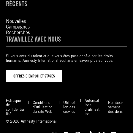
RÉCENTS
Nouvelles
Campagnes
Recherches
TRAVAILLEZ AVEC NOUS
Si vous avez du talent et que vous êtes passionné-e par les droits
humains, Amnesty International souhaite en savoir plus sur vous.
OFFRES D’EMPLOI ET STAGES
Politique
Autorisat
Conditions
Utilisat
Rembour
de
ions
d’utilisation
ion des
sement
confidentia
d’utilisat
du site Web
cookies
des dons
lité
ion
© 2026 Amnesty International