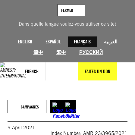
Aller
au
FERMER
contenu
Dans quelle langue voulez-vous utiliser ce site?
ENGLISH
ESPAÑOL
FRANÇAIS
العربية
简中
繁中
РУССКИЙ
FRENCH
FAITES UN DON
CAMPAGNES
9 April 2021
Index Number: AMR 23/3965/2021