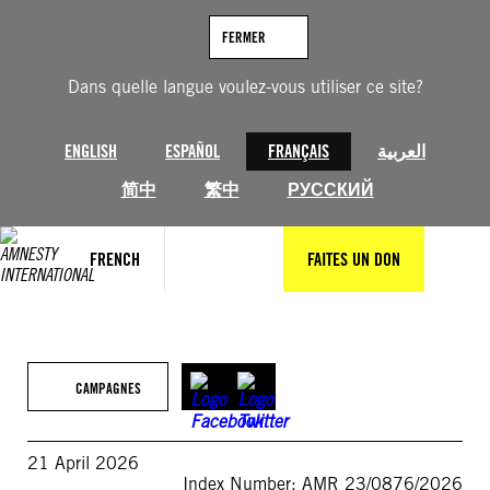
Aller
au
FERMER
contenu
Dans quelle langue voulez-vous utiliser ce site?
ENGLISH
ESPAÑOL
FRANÇAIS
العربية
简中
繁中
РУССКИЙ
FRENCH
FAITES UN DON
CAMPAGNES
21 April 2026
Index Number: AMR 23/0876/2026