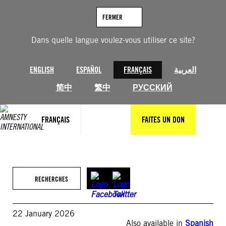
Aller
au
FERMER
contenu
Dans quelle langue voulez-vous utiliser ce site?
ENGLISH
ESPAÑOL
FRANÇAIS
العربية
简中
繁中
РУССКИЙ
FRANÇAIS
FAITES UN DON
RECHERCHES
22 January 2026
Also available in
Spanish