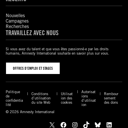
Nouvelles
Campagnes
Recherches
TRAVAILLEZ AVEC NOUS
Si vous avez du talent et que vous êtes passionné-e par les droits
humains, Amnesty International souhaite en savoir plus sur vous.
OFFRES D’EMPLOI ET STAGES
Politique
Autorisat
Conditions
Utilisat
Rembour
de
ions
d’utilisation
ion des
sement
confidentia
d’utilisat
du site Web
cookies
des dons
lité
ion
© 2026 Amnesty International
X
Facebook
Instagram
TikTok
Bluesky
LinkedIn