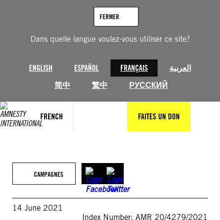
Aller
au
FERMER
contenu
Dans quelle langue voulez-vous utiliser ce site?
ENGLISH
ESPAÑOL
FRANÇAIS
العربية
简中
繁中
РУССКИЙ
FRENCH
FAITES UN DON
CAMPAGNES
14 June 2021
Index Number: AMR 20/4279/2021