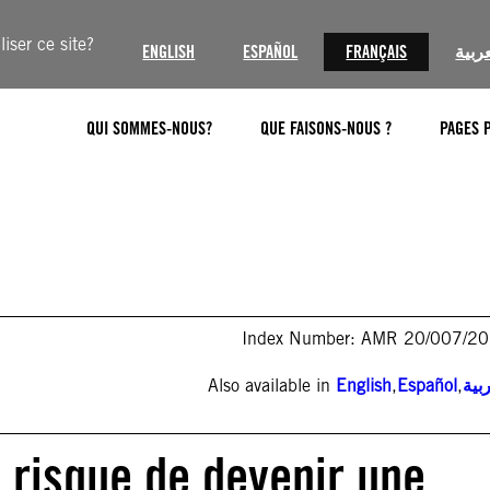
iser ce site?
ENGLISH
ESPAÑOL
FRANÇAIS
عربية
QUI SOMMES-NOUS?
QUE FAISONS-NOUS ?
PAGES 
Index Number: AMR 20/007/2
Also available in
English
,
Español
,
بية
 risque de devenir une