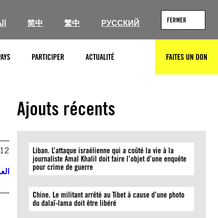
FERMER
ال
简中
繁中
РУССКИЙ
PAYS
PARTICIPER
ACTUALITÉ
FAITES UN DON
RECHERCHER
Ajouts récents
012
Liban. L’attaque israélienne qui a coûté la vie à la
journaliste Amal Khalil doit faire l’objet d’une enquête
pour crime de guerre
العر
Chine. Le militant arrêté au Tibet à cause d’une photo
du dalaï-lama doit être libéré