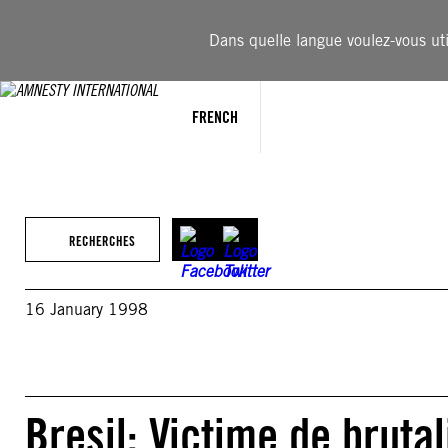
Aller
au
Dans quelle langue voulez-vous util
contenu
FRENCH
RECHERCHES
16 January 1998
Bresil: Victime de brutal