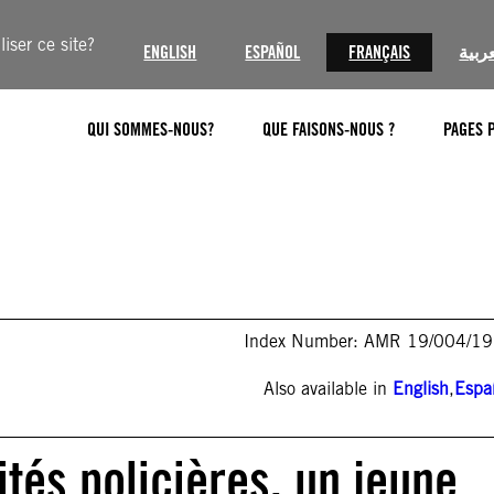
iser ce site?
ENGLISH
ESPAÑOL
FRANÇAIS
عربية
QUI SOMMES-NOUS?
QUE FAISONS-NOUS ?
PAGES 
Index Number: AMR 19/004/1
Also available in
English
,
Espa
ités policières, un jeune