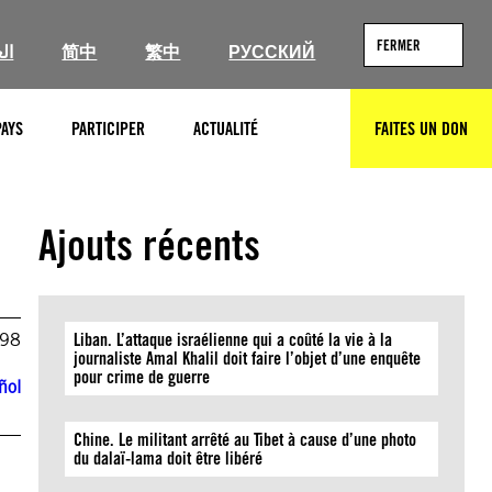
FERMER
ال
简中
繁中
РУССКИЙ
PAYS
PARTICIPER
ACTUALITÉ
FAITES UN DON
RECHERCHER
Ajouts récents
998
Liban. L’attaque israélienne qui a coûté la vie à la
journaliste Amal Khalil doit faire l’objet d’une enquête
pour crime de guerre
ñol
Chine. Le militant arrêté au Tibet à cause d’une photo
du dalaï-lama doit être libéré