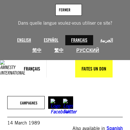
Aller
au
FERMER
contenu
Dans quelle langue voulez-vous utiliser ce site?
ENGLISH
ESPAÑOL
FRANÇAIS
العربية
简中
繁中
РУССКИЙ
FRANÇAIS
FAITES UN DON
CAMPAGNES
14 March 1989
Also available in
Spanish