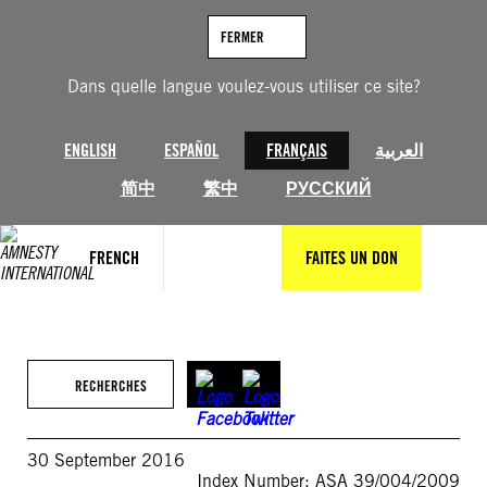
Aller
au
FERMER
contenu
Dans quelle langue voulez-vous utiliser ce site?
ENGLISH
ESPAÑOL
FRANÇAIS
العربية
简中
繁中
РУССКИЙ
FRENCH
FAITES UN DON
RECHERCHES
30 September 2016
Index Number: ASA 39/004/2009