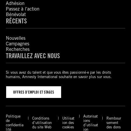
Adhésion
Passez à l’action
Bénévolat
RÉCENTS
Nouvelles
Campagnes
Recherches
TRAVAILLEZ AVEC NOUS
Si vous avez du talent et que vous êtes passionné-e par les droits
humains, Amnesty International souhaite en savoir plus sur vous.
OFFRES D’EMPLOI ET STAGES
Politique
Autorisat
Conditions
Utilisat
Rembour
de
ions
d’utilisation
ion des
sement
confidentia
d’utilisat
du site Web
cookies
des dons
lité
ion