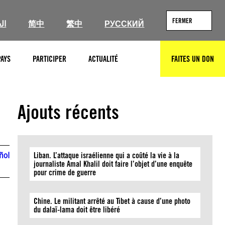
FERMER
ال
简中
繁中
РУССКИЙ
PAYS
PARTICIPER
ACTUALITÉ
FAITES UN DON
RECHERCHER
Ajouts récents
ñol
Liban. L’attaque israélienne qui a coûté la vie à la
journaliste Amal Khalil doit faire l’objet d’une enquête
pour crime de guerre
Chine. Le militant arrêté au Tibet à cause d’une photo
du dalaï-lama doit être libéré