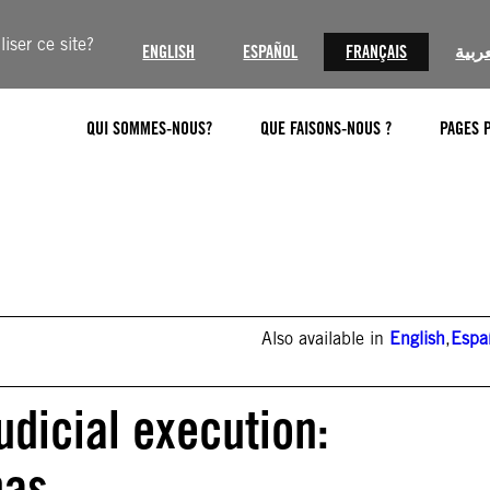
iser ce site?
ENGLISH
ESPAÑOL
FRANÇAIS
عربية
QUI SOMMES-NOUS?
QUE FAISONS-NOUS ?
PAGES 
Also available in
English
,
Espa
udicial execution:
nas