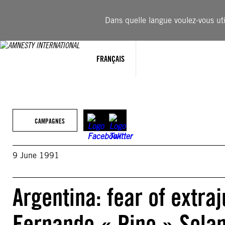
Aller
au
Dans quelle langue voulez-vous util
contenu
FRANÇAIS
CAMPAGNES
9 June 1991
Argentina: fear of extraj
Fernando « Pino » Sola