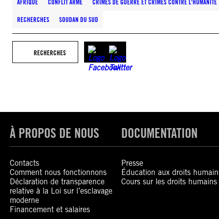
AFRIQUE
CONFLIT ARMÉ
CRIMES DE GUERRE ET CRIMES CONTRE L'HUMANITÉ
RECHERCHES
SOUDAN DU SUD
RECHERCHES
À PROPOS DE NOUS
DOCUMENTATION
Contacts
Presse
Comment nous fonctionnons
Éducation aux droits humain
Déclaration de transparence
Cours sur les droits humains
relative à la Loi sur l’esclavage
moderne
Financement et salaires