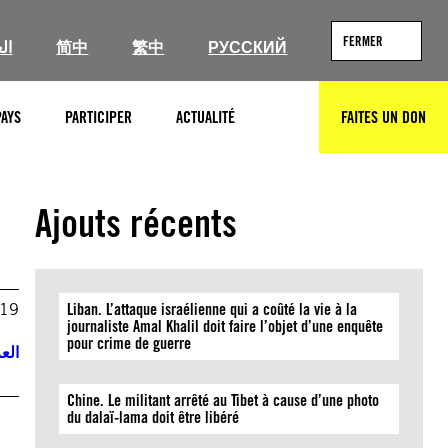
FERMER
ال
简中
繁中
РУССКИЙ
PAYS
PARTICIPER
ACTUALITÉ
FAITES UN DON
RECHERCHER
Ajouts récents
019
Liban. L’attaque israélienne qui a coûté la vie à la
journaliste Amal Khalil doit faire l’objet d’une enquête
pour crime de guerre
العر
Chine. Le militant arrêté au Tibet à cause d’une photo
du dalaï-lama doit être libéré