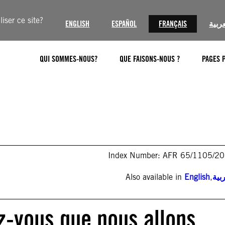
iser ce site?
ENGLISH
ESPAÑOL
FRANÇAIS
عربية
QUI SOMMES-NOUS?
QUE FAISONS-NOUS ?
PAGES 
Index Number: AFR 65/1105/2
Also available in
English
,
بية
z-vous que nous allons