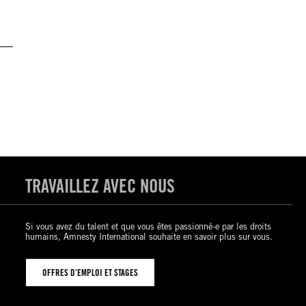
TRAVAILLEZ AVEC NOUS
Si vous avez du talent et que vous êtes passionné-e par les droits
humains, Amnesty International souhaite en savoir plus sur vous.
OFFRES D’EMPLOI ET STAGES