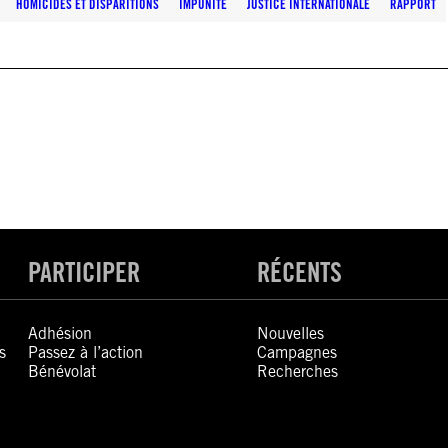
HOMICIDES ET DISPARITIONS
IMPUNITÉ
JUSTICE INTERNATIONALE
RAPPORT
PARTICIPER
RÉCENTS
Adhésion
Nouvelles
s
Passez à l’action
Campagnes
Bénévolat
Recherches