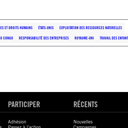
ES ET DROITS HUMAINS
ÉTATS-UNIS
EXPLOITATION DES RESSOURCES NATURELLES
DU CONGO
RESPONSABILITÉ DES ENTREPRISES
ROYAUME-UNI
TRAVAIL DES ENFAN
PARTICIPER
RÉCENTS
Adhésion
Nouvelles
s
Passez à l’action
Campagnes