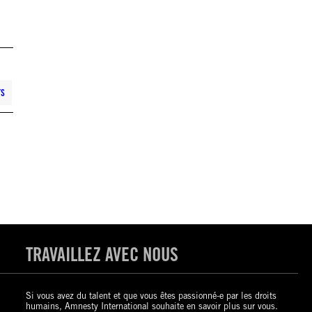
TS
TRAVAILLEZ AVEC NOUS
Si vous avez du talent et que vous êtes passionné-e par les droits
humains, Amnesty International souhaite en savoir plus sur vous.